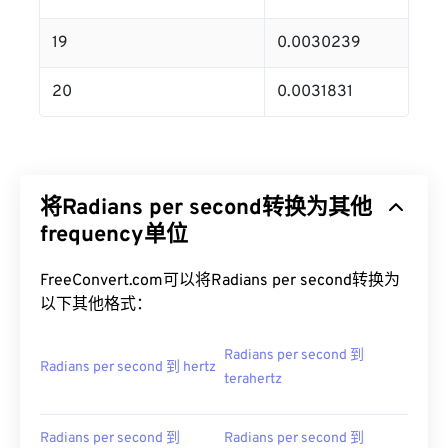
19
0.0030239
20
0.0031831
将Radians per second转换为其他
frequency单位
FreeConvert.com可以将Radians per second转换为
以下其他格式：
Radians per second 到
Radians per second 到 hertz
terahertz
Radians per second 到
Radians per second 到