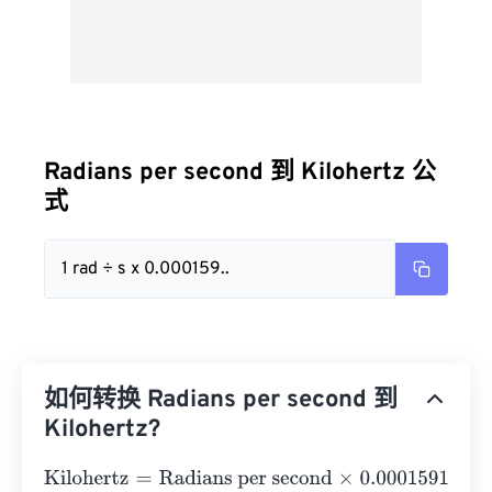
Radians per second 到 Kilohertz 公
式
1 rad ÷ s x 0.000159..
如何转换 Radians per second 到
Kilohertz?
Kilohertz
=
Radians per second
×
0.000159155