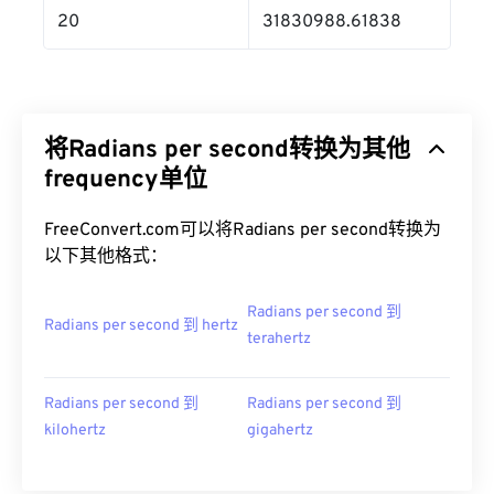
20
31830988.61838
将Radians per second转换为其他
frequency单位
FreeConvert.com可以将Radians per second转换为
以下其他格式：
Radians per second 到
Radians per second 到 hertz
terahertz
Radians per second 到
Radians per second 到
kilohertz
gigahertz