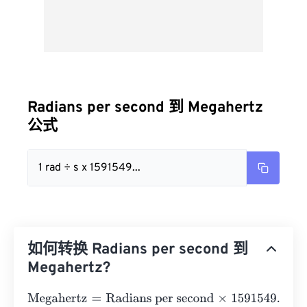
Radians per second 到 Megahertz
公式
1 rad ÷ s x 1591549...
如何转换 Radians per second 到
Megahertz?
Megahertz
=
Radians per second
×
1591549.430919