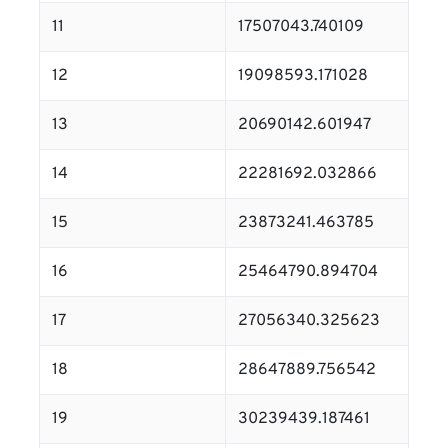
11
17507043.740109
12
19098593.171028
13
20690142.601947
14
22281692.032866
15
23873241.463785
16
25464790.894704
17
27056340.325623
18
28647889.756542
19
30239439.187461