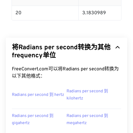
20
3.1830989
将Radians per second转换为其他
frequency单位
FreeConvert.com可以将Radians per second转换为
以下其他格式：
Radians per second 到
Radians per second 到 hertz
kilohertz
Radians per second 到
Radians per second 到
gigahertz
megahertz