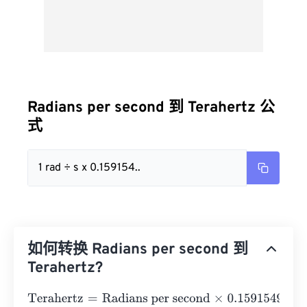
Radians per second 到 Terahertz 公
式
1 rad ÷ s x 0.159154..
如何转换 Radians per second 到
Terahertz?
Terahertz
=
Radians per second
×
0.1591549430919