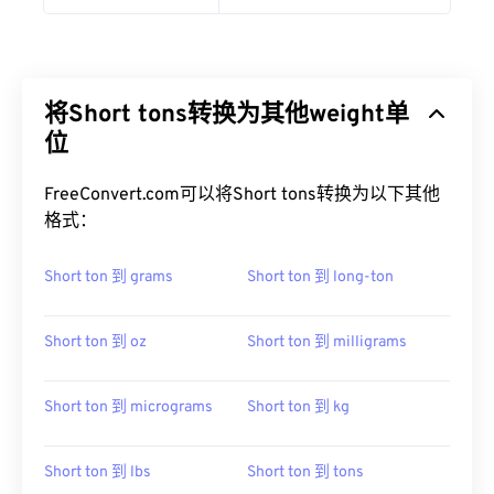
将Short tons转换为其他weight单
位
FreeConvert.com可以将Short tons转换为以下其他
格式：
Short ton 到 grams
Short ton 到 long-ton
Short ton 到 oz
Short ton 到 milligrams
Short ton 到 micrograms
Short ton 到 kg
Short ton 到 lbs
Short ton 到 tons