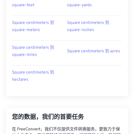
square-feet
square-yards
Square centimeters 到
Square centimeters 到
square-meters
square-inches
Square centimeters 到
Square centimeters 到 acres
square-miles
Square centimeters 到
hectares
您的数据，我们的首要任务
在 FreeConvert，我们不仅提供文件转换服务，更致力于保