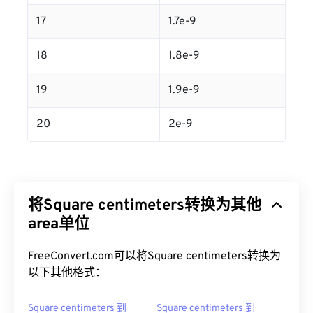
17
1.7e-9
18
1.8e-9
19
1.9e-9
20
2e-9
将Square centimeters转换为其他
area单位
FreeConvert.com可以将Square centimeters转换为
以下其他格式：
Square centimeters 到
Square centimeters 到