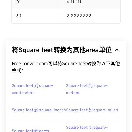
19
2.1111111
20
2.2222222
将Square feet转换为其他area单位
FreeConvert.com可以将Square feet转换为以下其他
格式：
Square feet 到 square-
Square feet 到 square-
centimeters
meters
Square feet 到 square-inches
Square feet 到 square-miles
Square feet 到 square-
Square feet 到 acres