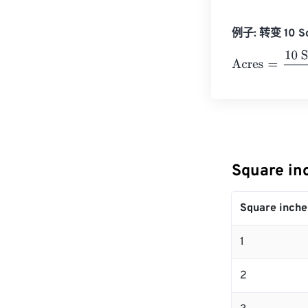
例子: 转变 10 Sq
Acres
=
10 Squa
Square i
Square inche
1
2