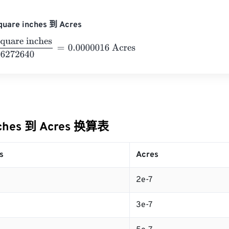
uare inches 到 Acres
re inches
6272640
=
0.0000016
Acres
nches 到 Acres 换算表
s
Acres
2e-7
3e-7