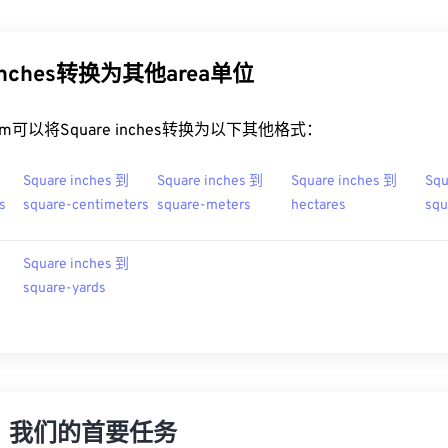
 inches转换为其他area单位
t.com可以将Square inches转换为以下其他格式：
Square inches 到
Square inches 到
Square inches 到
Squ
s
square-centimeters
square-meters
hectares
squ
Square inches 到
square-yards
，我们的首要任务