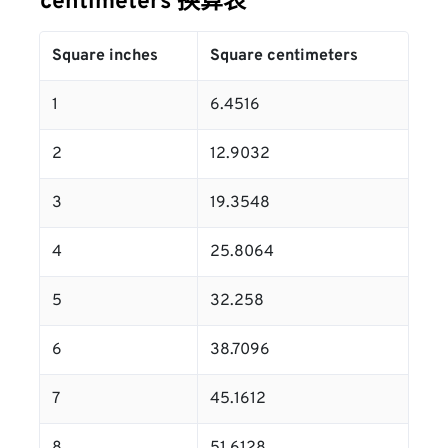
centimeters 换算表
Square inches
Square centimeters
1
6.4516
2
12.9032
3
19.3548
4
25.8064
5
32.258
6
38.7096
7
45.1612