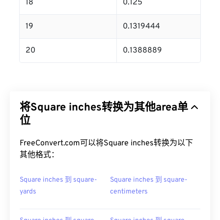
18
0.125
19
0.1319444
20
0.1388889
将Square inches转换为其他area单
位
FreeConvert.com可以将Square inches转换为以下
其他格式：
Square inches 到 square-
Square inches 到 square-
yards
centimeters