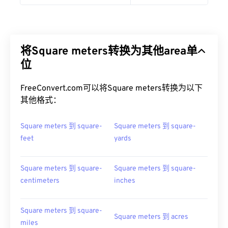
将Square meters转换为其他area单
位
FreeConvert.com可以将Square meters转换为以下
其他格式：
Square meters 到 square-
Square meters 到 square-
feet
yards
Square meters 到 square-
Square meters 到 square-
centimeters
inches
Square meters 到 square-
Square meters 到 acres
miles