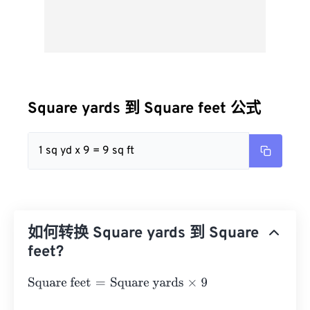
Square yards 到 Square feet 公式
1 sq yd x 9 = 9 sq ft
如何转换 Square yards 到 Square
feet?
Square feet
=
Square yards
×
9