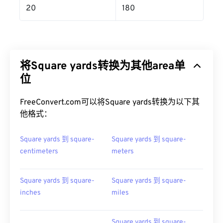
20
180
将Square yards转换为其他area单
位
FreeConvert.com可以将Square yards转换为以下其
他格式：
Square yards 到 square-
Square yards 到 square-
centimeters
meters
Square yards 到 square-
Square yards 到 square-
inches
miles
Square yards 到 square-