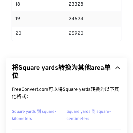
18
23328
19
24624
20
25920
将Square yards转换为其他area单
位
FreeConvert.com可以将Square yards转换为以下其
他格式：
Square yards 到 square-
Square yards 到 square-
kilometers
centimeters