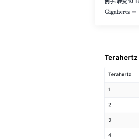
例子: 转变 10 Te
Gigahertz
=
10 T
Terahert
Terahertz
1
2
3
4