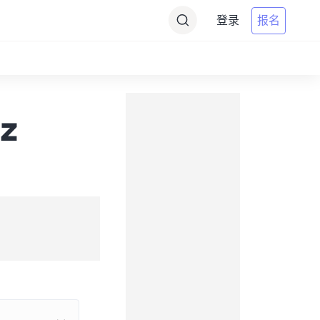
登录
报名
z
z