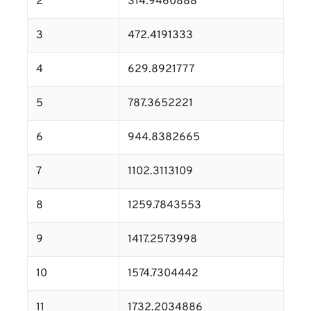
2
314.9460888
3
472.4191333
4
629.8921777
5
787.3652221
6
944.8382665
7
1102.3113109
8
1259.7843553
9
1417.2573998
10
1574.7304442
11
1732.2034886