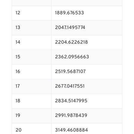
12
1889.676533
13
2047.1495774
14
2204.6226218
15
2362.0956663
16
2519.5687107
17
2677.0417551
18
2834.5147995
19
2991.9878439
20
3149.4608884