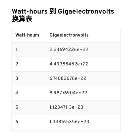
Watt-hours 到 Gigaelectronvolts
换算表
Watt-hours
Gigaelectronvolts
1
2.24694226e+22
2
4.49388452e+22
3
6.74082678e+22
4
8.98776904e+22
5
1.12347113e+23
6
1.348165356e+23