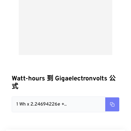
Watt-hours 到 Gigaelectronvolts 公
式
1 Wh x 2.24694226e +..