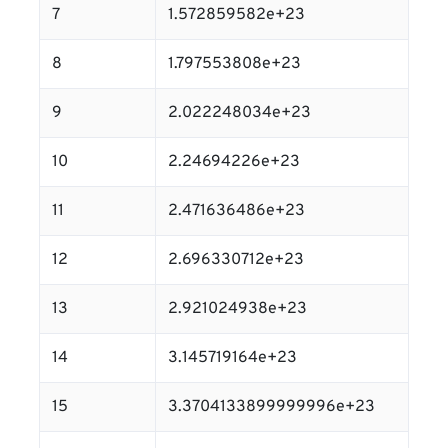
7
1.572859582e+23
8
1.797553808e+23
9
2.022248034e+23
10
2.24694226e+23
11
2.471636486e+23
12
2.696330712e+23
13
2.921024938e+23
14
3.145719164e+23
15
3.3704133899999996e+23