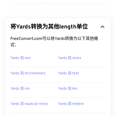
将Yards转换为其他length单位
FreeConvert.com可以将Yards转换为以下其他格
式：
Yards 到 mm
Yards 到 miles
Yards 到 micrometers
Yards 到 feet
Yards 到 nm
Yards 到 km
Yards 到 nautical-miles
Yards 到 meters