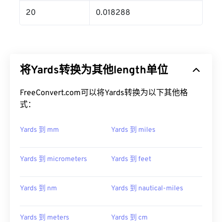
20
0.018288
将Yards转换为其他length单位
FreeConvert.com可以将Yards转换为以下其他格
式：
Yards 到 mm
Yards 到 miles
Yards 到 micrometers
Yards 到 feet
Yards 到 nm
Yards 到 nautical-miles
Yards 到 meters
Yards 到 cm