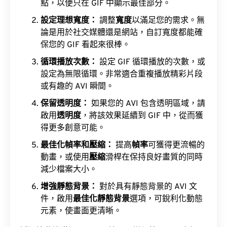
點，以便只在 GIF 中顯示最佳部分。
設定理想寬度：
調整
寬度
以滿足您的需求。無
論是用於社交媒體還是網站，自訂寬度都能確
保您的 GIF 看起來很棒。
循環播放次數：
設定 GIF 循環播放的次數，或
設定為無限循環。非常適合重複播放精彩片段
或有趣的 AVI 瞬間。
保留透明度：
如果您的 AVI 包含透明區域，請
啟用
透明度
，將該效果延續到 GIF 中，從而獲
得更多創意可能。
最佳化幀率和壓縮：
提高
幀率
可獲得更流暢的
動畫，或使用
壓縮
滑桿在保持良好畫質的同時
減少檔案大小。
增強靜態背景：
對於具有靜態背景的 AVI 文
件，啟用
最佳化靜態背景
選項，可銳利化動態
元素，使畫面更清晰。