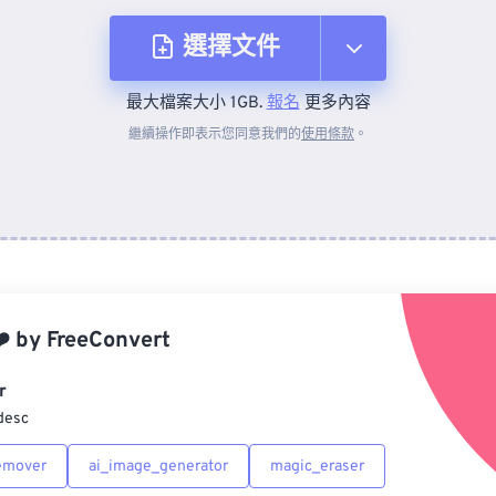
選擇文件
最大檔案大小 1GB.
報名
更多內容
來自裝置
繼續操作即表示您同意我們的
使用條款
。
來自 Dropbox
來自 Google 雲端硬碟
️
by
FreeConvert
來自 OneDrive
r
desc
來自網址
emover
ai_image_generator
magic_eraser