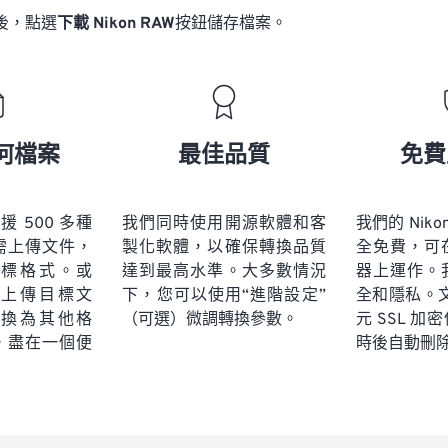
後，點選
下載 Nikon RAW
按鈕儲存檔案。
何檔案
最佳品質
免費
 支援 500 多種
我們同時使用開源軟體和客
我們的 Niko
需上傳文件，
製化軟體，以確保轉換品質
全免費，可
標格式。或
達到最高水準。大多數情況
器上運作。
上傳目標文
下，您可以使用“進階設定”
全和隱私。文
換為其他格
（可選）微調轉換參數。
元 SSL 
，盡在一個便
時後自動刪