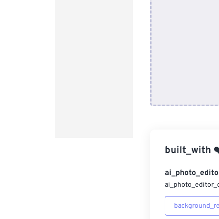
built_with
❤
ai_photo_edito
ai_photo_editor_
background_r