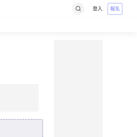
登入
報名