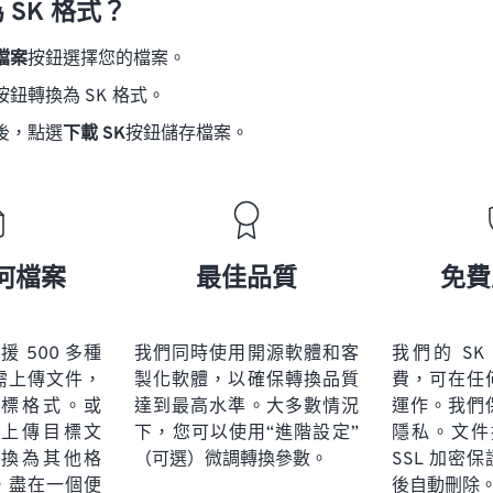
 SK 格式？
檔案
按鈕選擇您的檔案。
按鈕轉換為 SK 格式。
後，點選
下載 SK
按鈕儲存檔案。
何檔案
最佳品質
免費
 支援 500 多種
我們同時使用開源軟體和客
我們的 S
需上傳文件，
製化軟體，以確保轉換品質
費，可在任
標格式。或
達到最高水準。大多數情況
運作。我們
上傳目標文
下，您可以使用“進階設定”
隱私。文件採
換為其他格
（可選）微調轉換參數。
SSL 加密
，盡在一個便
後自動刪除