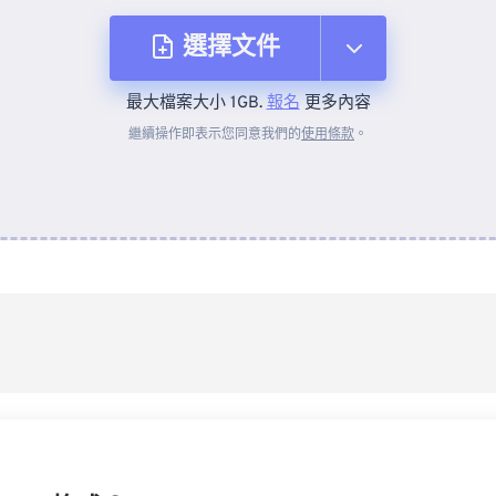
選擇文件
最大檔案大小 1GB.
報名
更多內容
來自裝置
繼續操作即表示您同意我們的
使用條款
。
來自 Dropbox
來自 Google 雲端硬碟
來自 OneDrive
來自網址