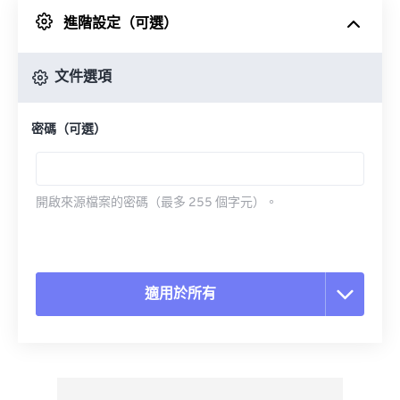
進階設定（可選）
來自 Google 雲端硬碟
文件選項
來自 OneDrive
密碼（可選）
來自網址
開啟來源檔案的密碼（最多 255 個字元）。
適用於所有
重置所有選項
應用預設