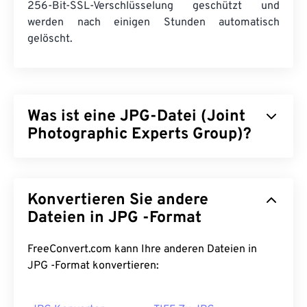
256-Bit-SSL-Verschlüsselung geschützt und
werden nach einigen Stunden automatisch
gelöscht.
Was ist eine JPG-Datei (Joint
Photographic Experts Group)?
JPG (Joint Photographic Experts Group) ist ein
universelles Dateiformat, das Fotos und Grafiken
Konvertieren Sie andere
mithilfe eines Algorithmus komprimiert. Die hohe
Komprimierung von JPG ist der Grund für seine
Dateien in JPG -Format
weite Verbreitung. Aufgrund ihrer relativ geringen
Größe eignen sich JPG-Dateien hervorragend für
FreeConvert.com kann Ihre anderen Dateien in
den Transport im Internet und die Verwendung auf
JPG -Format konvertieren:
Websites. Mit unserem
JPEG-Komprimierungstool
können Sie
die Dateigröße um bis zu 80 %