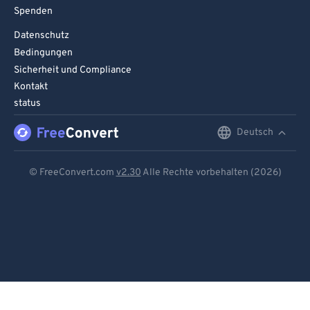
Spenden
Datenschutz
Bedingungen
Sicherheit und Compliance
Kontakt
status
Deutsch
English
Deutsch
© FreeConvert.com
v2.30
Alle Rechte vorbehalten (2026)
Español
Français
Português
Italiano
Dutch