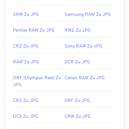
Photos
und Mac OS-Anwendungen wie
Apple
Preview
automatisch geöffnet. Verwenden Sie zum
SRW Zu JPG
Samsung RAW Zu JPG
Ändern der Größe von JPEG-Bildern unser Tool
„Image Resizer“
.
Pentax RAW Zu JPG
RW2 Zu JPG
Entwickelt von:
Joint Photographic Experts Group
Erstveröffentlichung:
18. September 1992
CR2 Zu JPG
Sony RAW Zu JPG
Verwandte JPG-Tools:
RAW Zu JPG
DCR Zu JPG
Verwenden Sie unseren
Farbwähler,
um Farben aus
Bildern auszuwählen
ORF (Olympus Raw) Zu
Canon RAW Zu JPG
JPG
CR3 Zu JPG
DRF Zu JPG
DCS Zu JPG
CRW Zu JPG