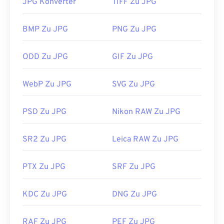
JPG Konverter
TIFF Zu JPG
reduzieren!
Wenn Sie eine noch bessere Komprimierung
BMP Zu JPG
PNG Zu JPG
benötigen, können Sie
JPG in WebP
konvertieren,
ein neueres und besser komprimierbares
ODD Zu JPG
GIF Zu JPG
Dateiformat.
Wie öffnet man eine JPG-Datei?
WebP Zu JPG
SVG Zu JPG
Fast alle Bildbetrachter und Anwendungen
PSD Zu JPG
Nikon RAW Zu JPG
erkennen und können JPG-Dateien öffnen. Ein
einfacher Doppelklick auf die JPG-Datei öffnet sie
in der Regel in Ihrem Standard-Bildbetrachter,
SR2 Zu JPG
Leica RAW Zu JPG
Bildeditor oder Webbrowser. Um eine bestimmte
Anwendung zum Öffnen der Datei auszuwählen,
PTX Zu JPG
SRF Zu JPG
klicken Sie mit der rechten Maustaste und wählen
Sie „Öffnen mit“.
KDC Zu JPG
DNG Zu JPG
JPG-Dateien werden in gängigen Webbrowsern wie
Chrome
, Microsoft-Anwendungen wie
Microsoft
RAF Zu JPG
PEF Zu JPG