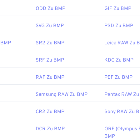
dateiformat archiviert werden. Alternativ können Sie die Date
öffnen und wird häufig mit Microsoft-Betriebssystemen verknü
zeln in andere Dateitypen konvertieren, z. B.
t Microsoft kann eine geräteunabhängige BMP (
CBZ in JPG
DIB
) auf fast
oder
ODD Zu BMP
GIF Zu BMP
 oder jeder Anwendung geöffnet werden.
SVG Zu BMP
PSD Zu BMP
:
CDisplay
ssen sich nicht nur öffnen, sondern auch mit vielen anderen
ichung:
1993
 BMP
SR2 Zu BMP
Leica RAW Zu 
pielsweise mit
Adobe Illustrator
. Wenn Sie die BMP-Datei in ein
s:
öchten, empfiehlt sich
CorelDRAW
. Weitere Anwendungen zu
ind Adobe
Photoshop
, Microsoft
Photos
,
Apple Preview
,
Appl
SRF Zu BMP
KDC Zu BMP
ipedia.org/wiki/Comic-Book-Format
RAF Zu BMP
PEF Zu BMP
:
Microsoft Corporation
Samsung RAW Zu BMP
Pentax RAW Zu
ichung:
20. November 1985
s:
CR2 Zu BMP
Sony RAW Zu 
ipedia.org/wiki/BMP_file_format
DCR Zu BMP
ORF (Olympus 
microsoft.com/en-us/windows/win32/gdi/bitmaps
BMP