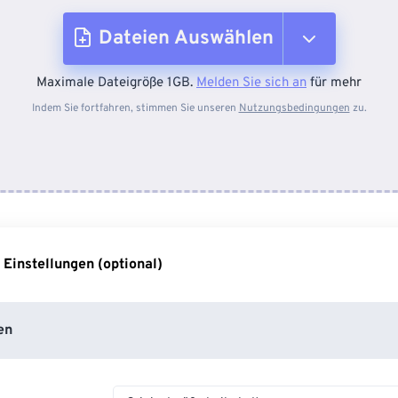
Dateien Auswählen
Maximale Dateigröße 1GB.
Melden Sie sich an
für mehr
Vom Gerät
Indem Sie fortfahren, stimmen Sie unseren
Nutzungsbedingungen
zu.
Von Dropbox
Von Google Drive
 Einstellungen (optional)
Von OneDrive
en
Von URL