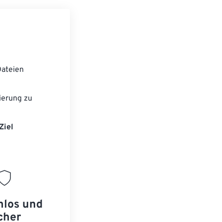
ateien
ierung zu
Ziel
nlos und
cher