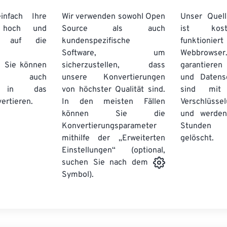
nfach Ihre
Wir verwenden sowohl Open
Unser Quell
n hoch und
Source als auch
ist kos
e auf die
kundenspezifische
funktioni
Software, um
Webbro
. Sie können
sicherzustellen, dass
garantieren 
auch
unsere Konvertierungen
und Datens
se in das
von höchster Qualität sind.
sind mit 
ertieren.
In den meisten Fällen
Verschlüsse
können Sie die
und werden
Konvertierungsparameter
Stunden 
mithilfe der „Erweiterten
gelöscht.
Einstellungen“ (optional,
suchen Sie nach dem
Symbol).