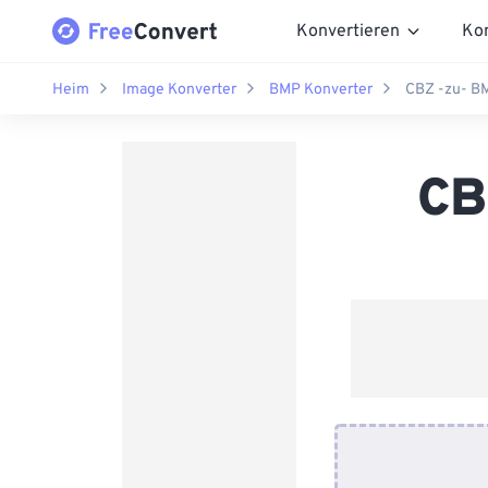
Konvertieren
Ko
Heim
Image Konverter
BMP Konverter
CBZ -zu- B
CB