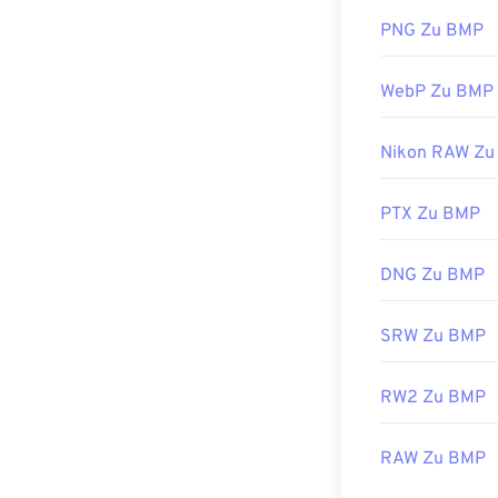
anderen Archiv
Microsoft Paint
Extrahieren ein
Verknüpfung mi
PNG Zu BMP
Betriebssystem
WebP Zu BMP
Entwickelt von
BMP-Dateien la
Erstveröffentl
Nikon RAW Zu
erstellen, beis
Nützliche Link
konvertieren m
BMP-Dateien s
PTX Zu BMP
https://de.wik
ColorStrokes
.
DNG Zu BMP
Entwickelt von
SRW Zu BMP
Erstveröffentl
Nützliche Link
RW2 Zu BMP
https://en.wik
RAW Zu BMP
https://docs.