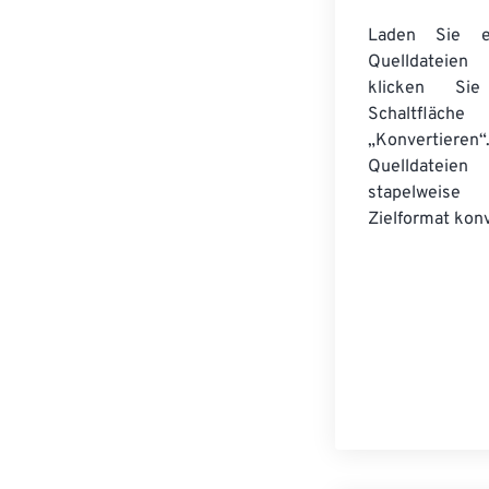
Laden Sie ei
Quelldateie
klicken Si
Schaltfläche
„Konvertieren“
Quelldateien
stapelwei
Zielformat konv