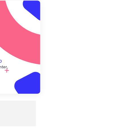
 anwenden
speichern
nter.