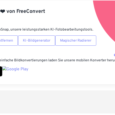
Aus Vorgabe
❤️
von
FreeConvert
Als Vorgabe 
pSnap, unsere leistungsstarken KI-Fotobearbeitungstools.
ntfernen
KI-Bildgenerator
Magischer Radierer
einfache Bildkonvertierungen laden Sie unsere mobilen Konverter heru