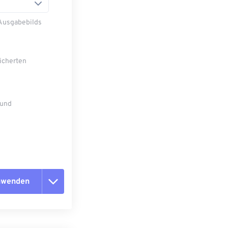
 Ausgabebilds
eicherten
 und
anwenden
n zurücksetzen