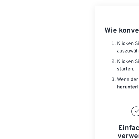
Wie konve
Klicken S
auszuwäh
Klicken S
starten.
Wenn der 
herunter
Einfa
verwe