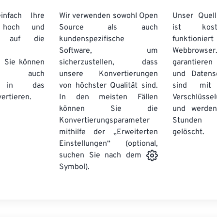
nfach Ihre
Wir verwenden sowohl Open
Unser Quell
n hoch und
Source als auch
ist kos
e auf die
kundenspezifische
funktioni
Software, um
Webbro
. Sie können
sicherzustellen, dass
garantieren 
auch
unsere Konvertierungen
und Datens
se in das
von höchster Qualität sind.
sind mit 
ertieren.
In den meisten Fällen
Verschlüsse
können Sie die
und werden
Konvertierungsparameter
Stunden 
mithilfe der „Erweiterten
gelöscht.
Einstellungen“ (optional,
suchen Sie nach dem
Symbol).