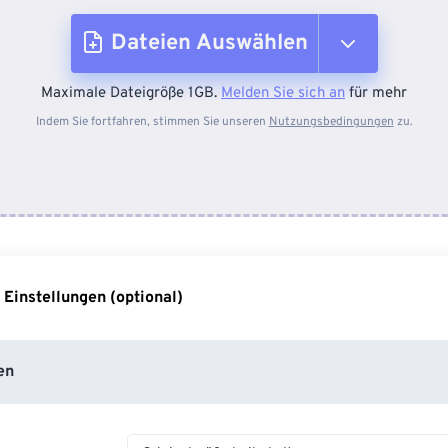
Dateien Auswählen
Maximale Dateigröße 1GB.
Melden Sie sich an
für mehr
Vom Gerät
Indem Sie fortfahren, stimmen Sie unseren
Nutzungsbedingungen
zu.
Von Dropbox
Von Google Drive
 Einstellungen (optional)
Von OneDrive
en
Von URL