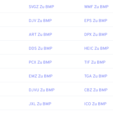
öffnen und wird häufig mit Microsoft-Betriebssystemen verknü
ichung: 18. September 1992
t Microsoft kann eine geräteunabhängige BMP (
DIB
) auf fast
SVGZ Zu BMP
WMF Zu BMP
 immer den
Online-HTML-Editor,
um perfekte Artikel für Ihre 
 oder jeder Anwendung geöffnet werden.
DJV Zu BMP
EPS Zu BMP
ssen sich nicht nur öffnen, sondern auch mit vielen anderen
ART Zu BMP
DPX Zu BMP
pielsweise mit
Adobe Illustrator
. Wenn Sie die BMP-Datei in ein
öchten, empfiehlt sich
CorelDRAW
. Weitere Anwendungen zu
ind Adobe
Photoshop
, Microsoft
Photos
,
Apple Preview
,
Appl
DDS Zu BMP
HEIC Zu BMP
PCX Zu BMP
TIF Zu BMP
:
Microsoft Corporation
EMZ Zu BMP
TGA Zu BMP
ichung:
20. November 1985
s:
DJVU Zu BMP
CBZ Zu BMP
ipedia.org/wiki/BMP_file_format
JXL Zu BMP
ICO Zu BMP
microsoft.com/en-us/windows/win32/gdi/bitmaps