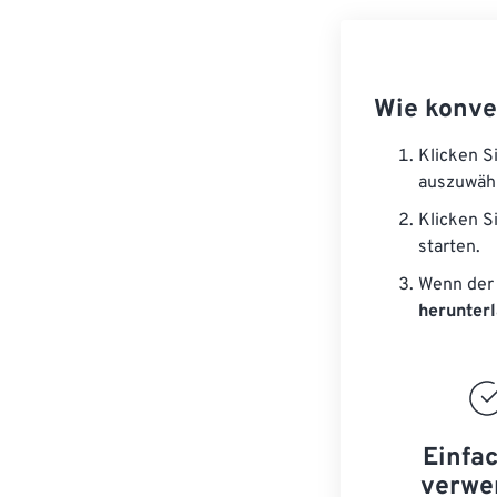
Wie konve
Klicken S
auszuwäh
Klicken S
starten.
Wenn der 
herunter
Einfa
verwe