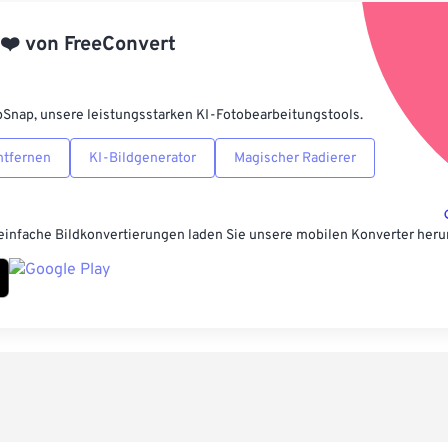
Aus Vorgabe
❤️
von
FreeConvert
Als Vorgabe 
pSnap, unsere leistungsstarken KI-Fotobearbeitungstools.
ntfernen
KI-Bildgenerator
Magischer Radierer
einfache Bildkonvertierungen laden Sie unsere mobilen Konverter heru