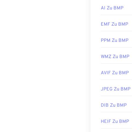
Microsoft Paint
Erstveröffentl
Verknüpfung mi
AI Zu BMP
Verwenden Sie
Betriebssystem
verfassen!
EMF Zu BMP
BMP-Dateien la
PPM Zu BMP
erstellen, beis
konvertieren m
BMP-Dateien s
WMZ Zu BMP
ColorStrokes
.
AVIF Zu BMP
Entwickelt von
JPEG Zu BMP
Erstveröffentl
Nützliche Link
DIB Zu BMP
https://en.wik
HEIF Zu BMP
https://docs.