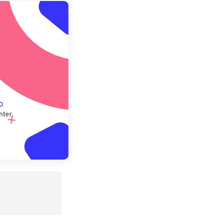
 anwenden
speichern
nter.