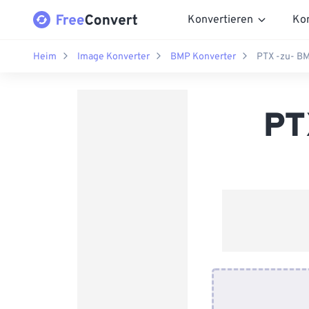
Konvertieren
Ko
Heim
Image Konverter
BMP Konverter
PTX -zu- B
PT