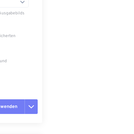
 Ausgabebilds
eicherten
 und
anwenden
n zurücksetzen