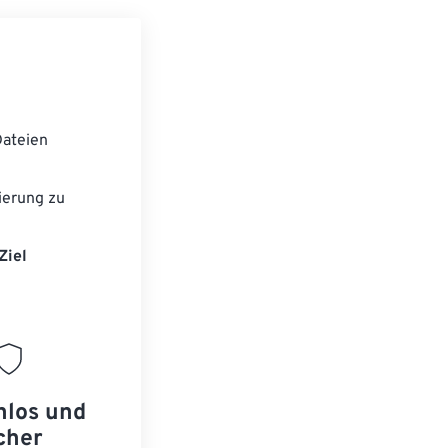
ateien
ierung zu
Ziel
nlos und
cher