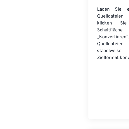
Laden Sie ei
Quelldateie
klicken Si
Schaltfläche
„Konvertieren“
Quelldateien
stapelwei
Zielformat konv