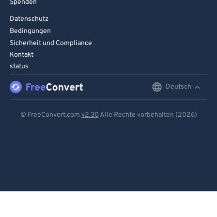
Spenden
Datenschutz
Bedingungen
Sicherheit und Compliance
Kontakt
status
Deutsch
English
Deutsch
© FreeConvert.com
v2.30
Alle Rechte vorbehalten (2026)
Español
Français
Português
Italiano
Dutch