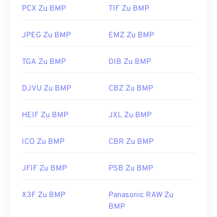
zum Öffnen von BMP-Dateien sind Adobe
PCX Zu BMP
TIF Zu BMP
Photoshop
, Microsoft
Photos
,
Apple Preview
,
Apple Photos
und
ColorStrokes
.
JPEG Zu BMP
EMZ Zu BMP
Entwickelt von:
Microsoft Corporation
TGA Zu BMP
DIB Zu BMP
Erstveröffentlichung:
20. November 1985
DJVU Zu BMP
CBZ Zu BMP
Nützliche Links:
https://en.wikipedia.org/wiki/BMP_file_format
HEIF Zu BMP
JXL Zu BMP
https://docs.microsoft.com/en-
us/windows/win32/gdi/bitmaps
ICO Zu BMP
CBR Zu BMP
JFIF Zu BMP
PSB Zu BMP
X3F Zu BMP
Panasonic RAW Zu
BMP