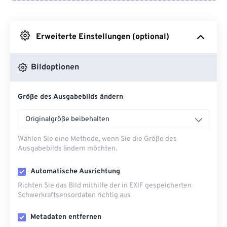
Von Google Drive
Erweiterte Einstellungen (optional)
Von OneDrive
Bildoptionen
Von URL
Größe des Ausgabebilds ändern
Originalgröße beibehalten
Wählen Sie eine Methode, wenn Sie die Größe des
Ausgabebilds ändern möchten.
Automatische Ausrichtung
Richten Sie das Bild mithilfe der in EXIF ​​gespeicherten
Schwerkraftsensordaten richtig aus
Metadaten entfernen