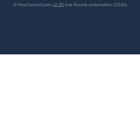
Deutsch
© FreeConvert.com
v2.30
Alle Rechte vorbehalten (2026)
Español
Français
Português
Italiano
Dutch
日本語
简体中文
繁體中文
한국어
Svenska