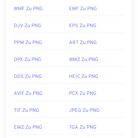
Photoshop
eignen sich zum Öffnen und Bearbeiten
von PNG-Dateien. PNG-Dateien sind etwas größer
WMF Zu PNG
EMF Zu PNG
als andere Dateitypen. Seien Sie daher beim
Einfügen in eine Webseite vorsichtig. Ein
DJV Zu PNG
EPS Zu PNG
interessantes Feature von PNG-Dateien ist die
Möglichkeit, Transparenz im Bild zu erzeugen,
PPM Zu PNG
ART Zu PNG
insbesondere einen transparenten Hintergrund.
DPX Zu PNG
WMZ Zu PNG
Entwickelt von:
PNG Development Group
Erstveröffentlichung:
1. Oktober 1996
DDS Zu PNG
HEIC Zu PNG
Nützliche Links:
AVIF Zu PNG
PCX Zu PNG
LifeWire-Artikel zu PNGs
Wiki-Artikel zu PNGs
TIF Zu PNG
JPEG Zu PNG
Verwandte PNG-Tools:
EMZ Zu PNG
TGA Zu PNG
Verwenden Sie unseren
Farbwähler,
um Farben aus
Bildern auszuwählen