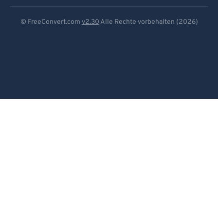
Deutsch
© FreeConvert.com
v2.30
Alle Rechte vorbehalten (2026)
Español
Français
Português
Italiano
Dutch
日本語
简体中文
繁體中文
한국어
Svenska