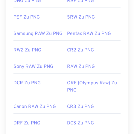
DNG Zu PNG
RAF Zu PNG
als andere Dateitypen. Seien Sie daher beim
Entwickelt von:
Adobe Inc.
Einfügen in eine Webseite vorsichtig. Ein
PEF Zu PNG
SRW Zu PNG
interessantes Feature von PNG-Dateien ist die
Erstveröffentlichung:
19. Februar 1990
Möglichkeit, Transparenz im Bild zu erzeugen,
Nützliche Links:
Samsung RAW Zu PNG
Pentax RAW Zu PNG
insbesondere einen transparenten Hintergrund.
https://www.lifewire.com/psd-file-2622194
RW2 Zu PNG
CR2 Zu PNG
Entwickelt von:
PNG Development Group
Erstveröffentlichung:
1. Oktober 1996
Sony RAW Zu PNG
RAW Zu PNG
Nützliche Links:
DCR Zu PNG
ORF (Olympus Raw) Zu
LifeWire-Artikel zu PNGs
PNG
Wiki-Artikel zu PNGs
Verwandte PNG-Tools:
Canon RAW Zu PNG
CR3 Zu PNG
Verwenden Sie unseren
Farbwähler,
um Farben aus
DRF Zu PNG
DCS Zu PNG
Bildern auszuwählen