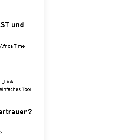
EST und
Africa Time
e „Link
einfaches Tool
ertrauen?
e