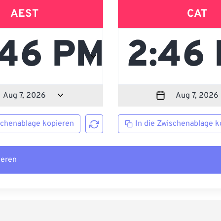
AEST
CAT
schenablage kopieren
In die Zwischenablage k
ieren