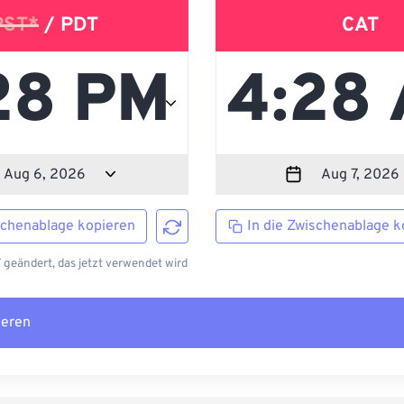
PST*
/ PDT
CAT
schenablage kopieren
In die Zwischenablage k
 geändert, das jetzt verwendet wird
ieren