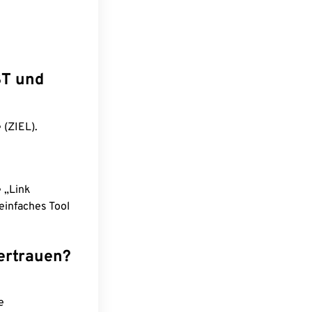
ST und
 (ZIEL).
e „Link
einfaches Tool
ertrauen?
e