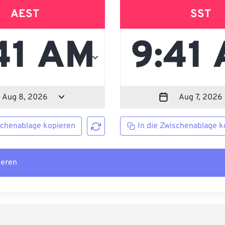
AEST
SST
schenablage kopieren
In die Zwischenablage k
ieren