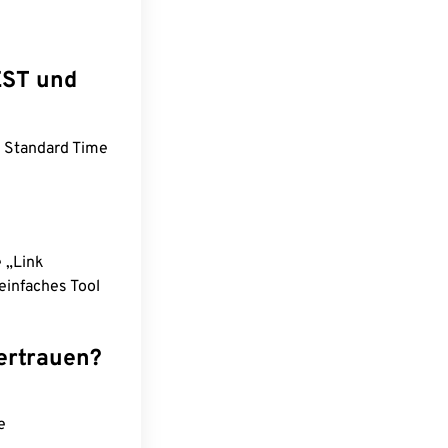
EST und
a Standard Time
e „Link
einfaches Tool
ertrauen?
e