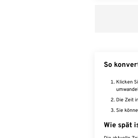
So konver
Klicken Si
umwandel
Die Zeit i
Sie könne
Wie spät i