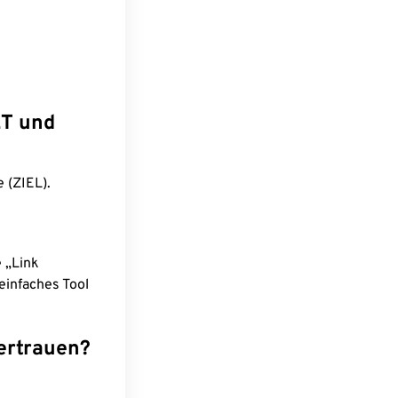
ET und
 (ZIEL).
e „Link
einfaches Tool
ertrauen?