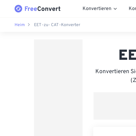
Konvertieren
Ko
Heim
EET -zu- CAT -Konverter
EE
Konvertieren S
(Z