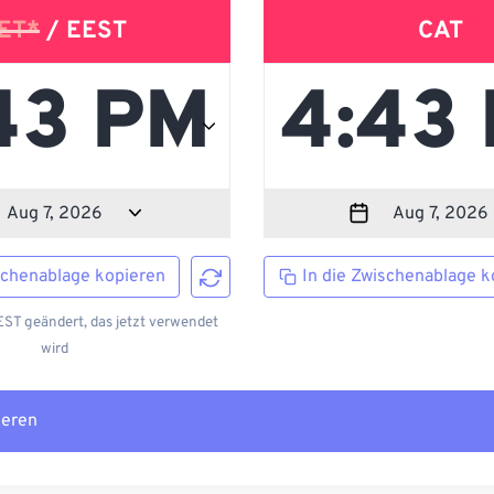
ET*
/ EEST
CAT
schenablage kopieren
In die Zwischenablage k
ST geändert, das jetzt verwendet
wird
ieren