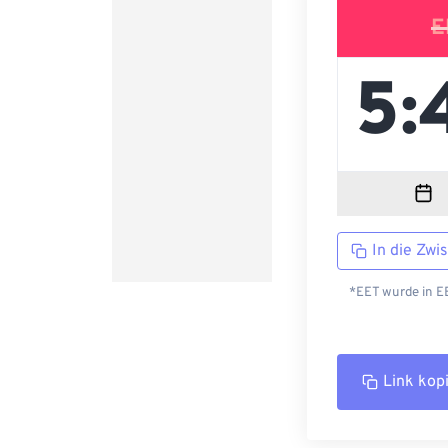
E
In die Zwi
*EET wurde in EE
Link kop