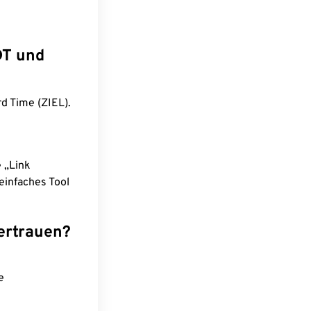
DT und
rd Time (ZIEL).
e „Link
einfaches Tool
ertrauen?
e