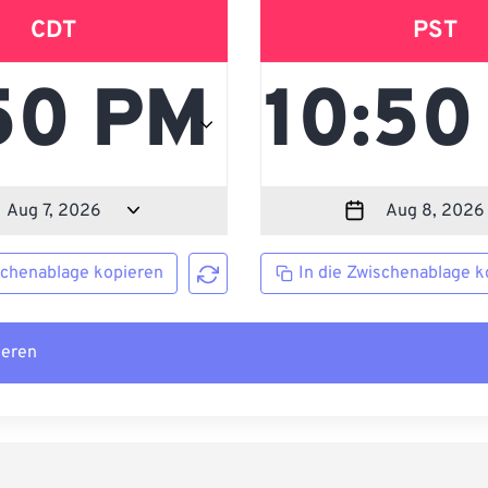
CDT
PST
schenablage kopieren
In die Zwischenablage k
ieren