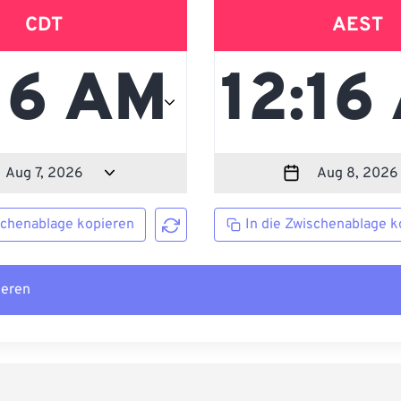
CDT
AEST
schenablage kopieren
In die Zwischenablage k
ieren