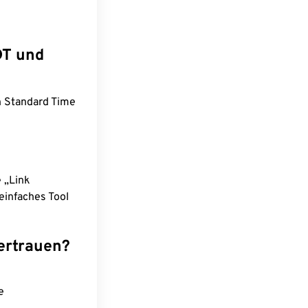
DT und
n Standard Time
e „Link
einfaches Tool
ertrauen?
e