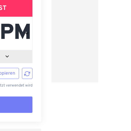
ST
opieren
etzt verwendet wird