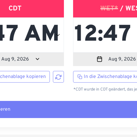
CDT
WET*
/ WE
schenablage kopieren
In die Zwischenablage k
*CDT wurde in CDT geändert, das j
ieren