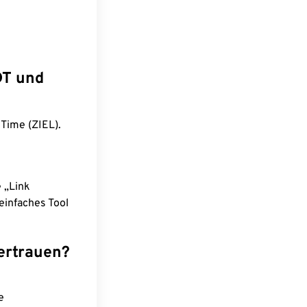
DT und
Time (ZIEL).
e „Link
einfaches Tool
ertrauen?
e