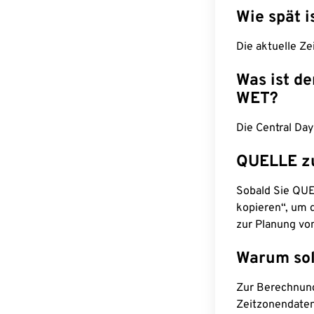
Wie spät i
Die aktuelle Ze
Was ist d
WET?
Die Central Da
QUELLE z
Sobald Sie QUEL
kopieren“, um d
zur Planung vo
Warum sol
Zur Berechnun
Zeitzonendaten