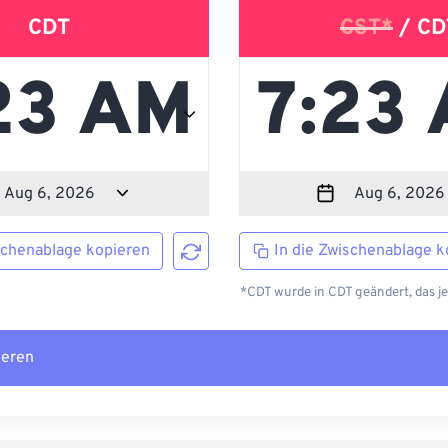
CDT
CST*
/ CD
schenablage kopieren
In die Zwischenablage k
*CDT wurde in CDT geändert, das j
ieren