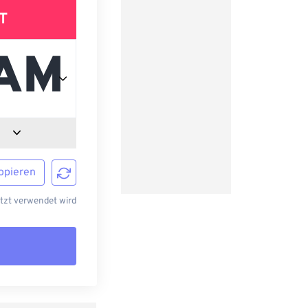
T
opieren
etzt verwendet wird