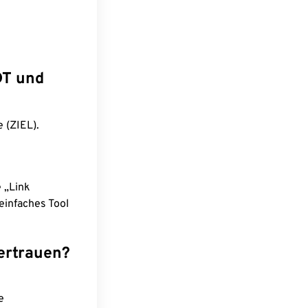
DT und
 (ZIEL).
e „Link
einfaches Tool
ertrauen?
e