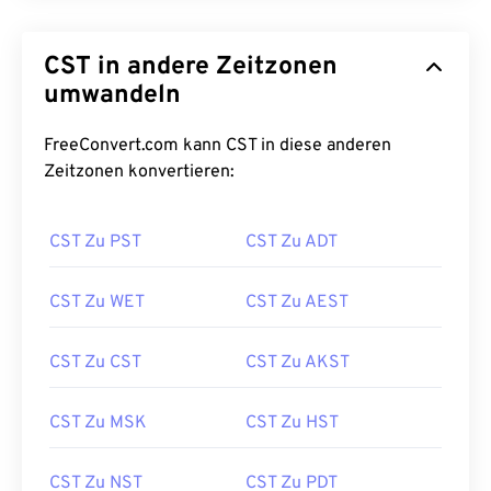
CST in andere Zeitzonen
umwandeln
FreeConvert.com kann CST in diese anderen
Zeitzonen konvertieren:
CST Zu PST
CST Zu ADT
CST Zu WET
CST Zu AEST
CST Zu CST
CST Zu AKST
CST Zu MSK
CST Zu HST
CST Zu NST
CST Zu PDT