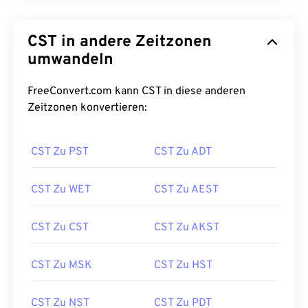
CST in andere Zeitzonen
umwandeln
FreeConvert.com kann CST in diese anderen
Zeitzonen konvertieren:
CST Zu PST
CST Zu ADT
CST Zu WET
CST Zu AEST
CST Zu CST
CST Zu AKST
CST Zu MSK
CST Zu HST
CST Zu NST
CST Zu PDT