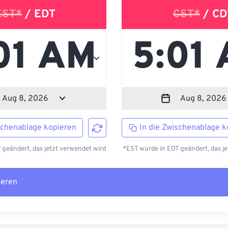
EST*
/ EDT
CST*
/ CD
schenablage kopieren
In die Zwischenablage k
 geändert, das jetzt verwendet wird
*EST wurde in EDT geändert, das je
ieren