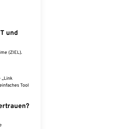
ST und
ime (ZIEL).
e „Link
einfaches Tool
ertrauen?
e