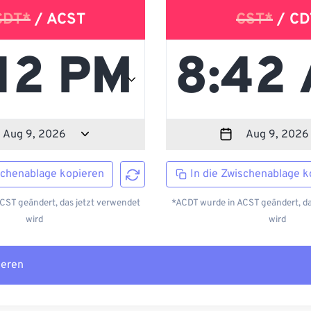
CDT*
/ ACST
CST*
/ CD
schenablage kopieren
In die Zwischenablage k
CST geändert, das jetzt verwendet
*ACDT wurde in ACST geändert, da
wird
wird
ieren