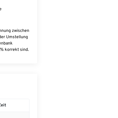
e
chnung zwischen
 der Umstellung
tenbank
% korrekt sind.
eit