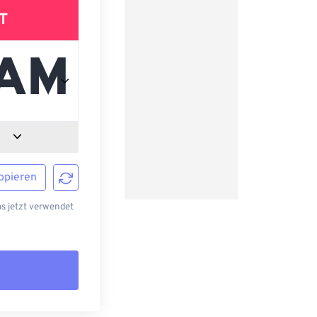
T
opieren
s jetzt verwendet