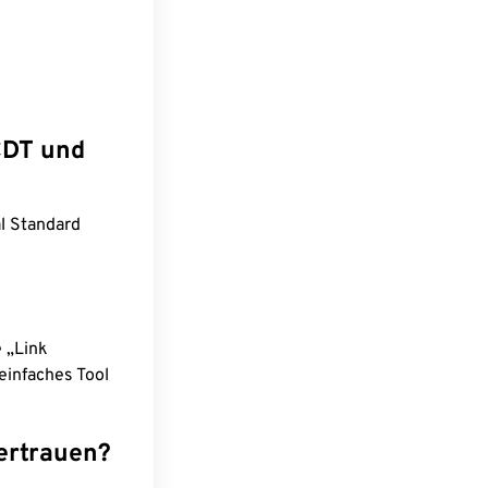
CDT und
al Standard
e „Link
einfaches Tool
ertrauen?