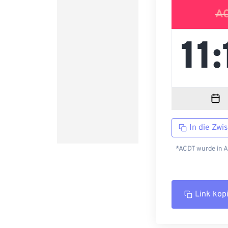
A
In die Zwi
*ACDT wurde in A
Link kop