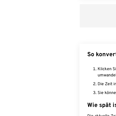
So konver
Klicken Si
umwandel
Die Zeit i
Sie könne
Wie spät i