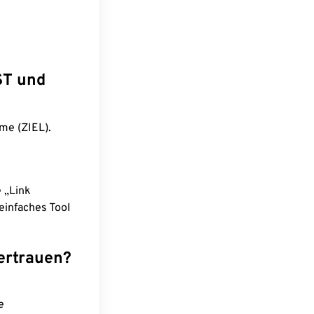
ST und
me (ZIEL).
e „Link
einfaches Tool
ertrauen?
e