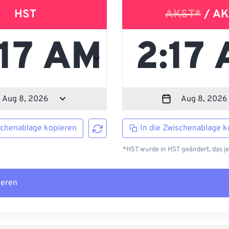
HST
AKST*
/ AK
schenablage kopieren
In die Zwischenablage k
*HST wurde in HST geändert, das j
ieren