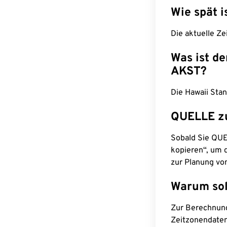
Wie spät i
Die aktuelle Ze
Was ist d
AKST?
Die Hawaii Sta
QUELLE z
Sobald Sie QUEL
kopieren“, um d
zur Planung vo
Warum sol
Zur Berechnun
Zeitzonendaten