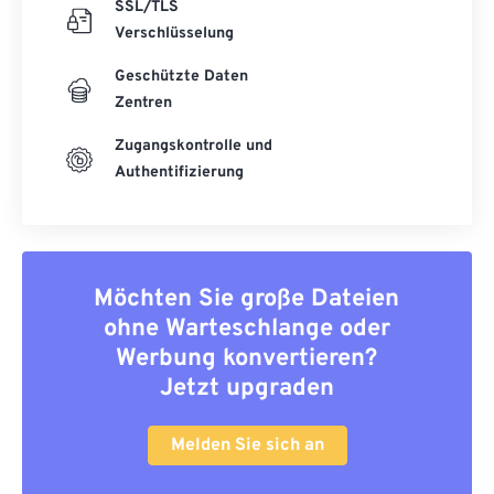
SSL/TLS
Verschlüsselung
Geschützte Daten
Zentren
Zugangskontrolle und
Authentifizierung
Möchten Sie große Dateien
ohne Warteschlange oder
Werbung konvertieren?
Jetzt upgraden
Melden Sie sich an