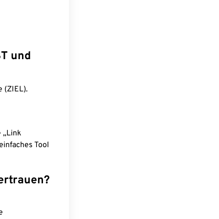
ST und
 (ZIEL).
e „Link
einfaches Tool
ertrauen?
e