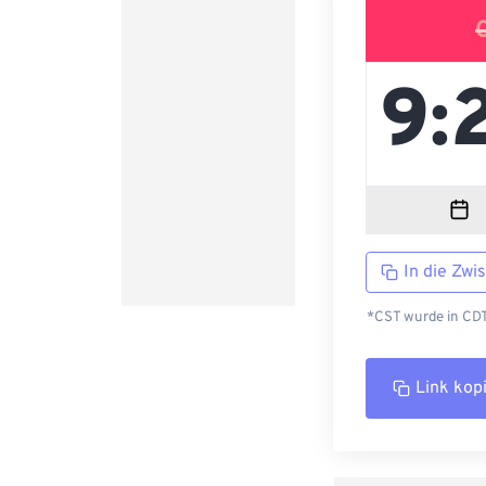
In die Zwi
*CST wurde in CDT 
Link kop