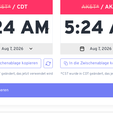
CST*
/ CDT
AKST*
/ AK
schenablage kopieren
In die Zwischenablage k
geändert, das jetzt verwendet wird
*CST wurde in CDT geändert, das j
ieren