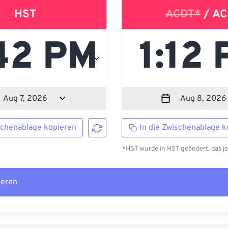
HST
ACDT*
/ AC
schenablage kopieren
In die Zwischenablage k
*HST wurde in HST geändert, das j
ieren