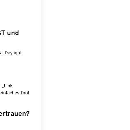
ST und
al Daylight
e „Link
einfaches Tool
ertrauen?