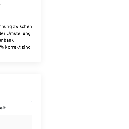
e
chnung zwischen
 der Umstellung
tenbank
% korrekt sind.
eit