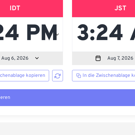
IDT
JST
schenablage kopieren
In die Zwischenablage k
ieren