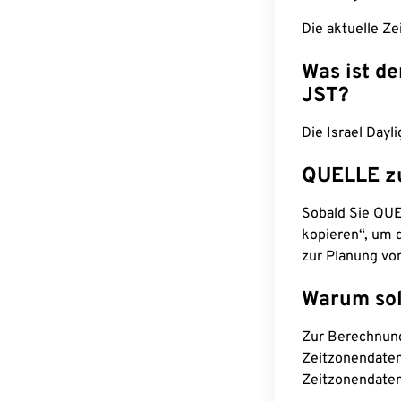
Die aktuelle Ze
Was ist d
JST?
Die Israel Dayl
QUELLE z
Sobald Sie QUEL
kopieren“, um d
zur Planung vo
Warum sol
Zur Berechnun
Zeitzonendaten
Zeitzonendaten