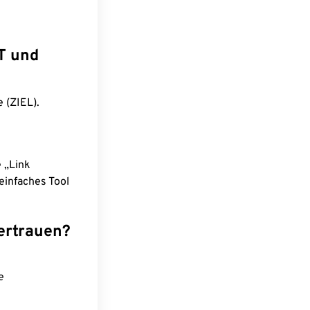
T und
 (ZIEL).
e „Link
einfaches Tool
ertrauen?
e