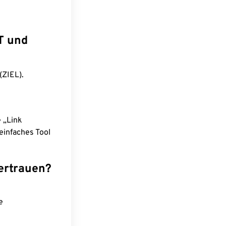
T und
(ZIEL).
e „Link
einfaches Tool
ertrauen?
e