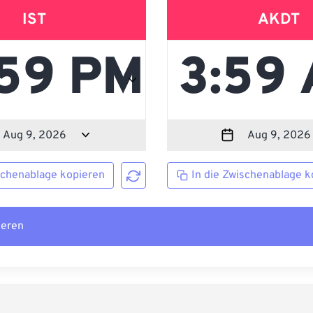
IST
AKDT
schenablage kopieren
In die Zwischenablage k
ieren