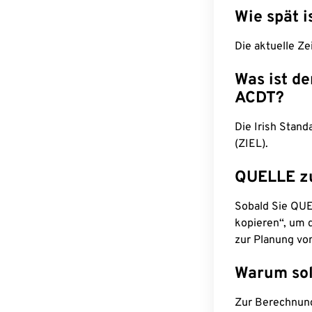
Wie spät i
Die aktuelle Ze
Was ist d
ACDT?
Die Irish Stand
(ZIEL).
QUELLE z
Sobald Sie QUEL
kopieren“, um d
zur Planung vo
Warum sol
Zur Berechnun