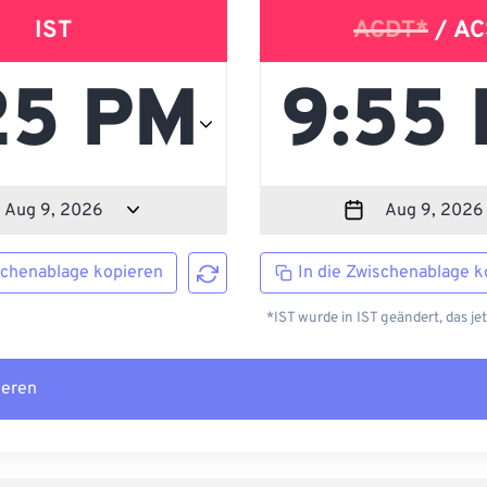
IST
ACDT*
/ AC
schenablage kopieren
In die Zwischenablage k
*IST wurde in IST geändert, das je
ieren