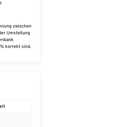
e
chnung zwischen
 der Umstellung
tenbank
% korrekt sind.
eit