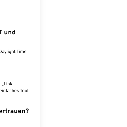
T und
Daylight Time
e „Link
einfaches Tool
ertrauen?