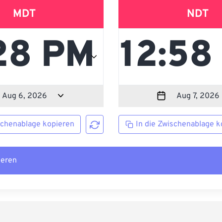
MDT
NDT
schenablage kopieren
In die Zwischenablage k
ieren