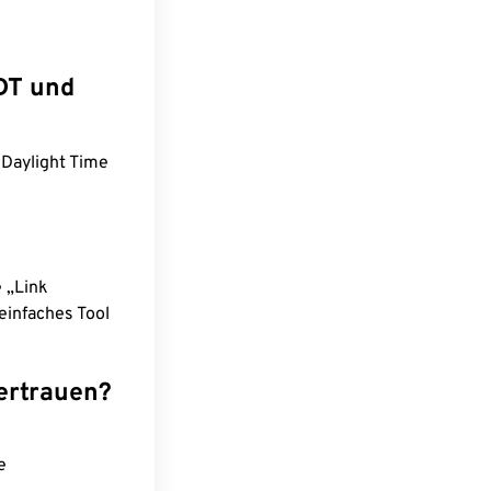
DT und
 Daylight Time
e „Link
einfaches Tool
ertrauen?
e