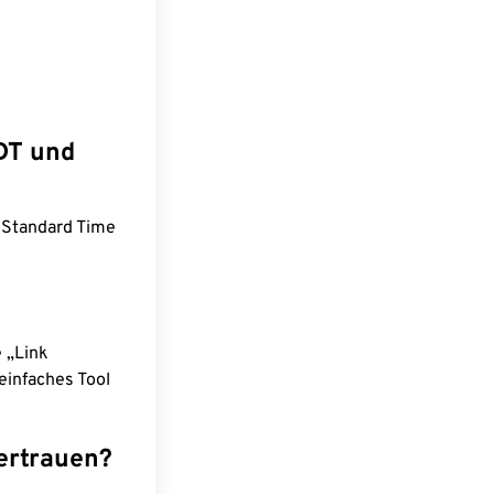
DT und
 Standard Time
e „Link
einfaches Tool
ertrauen?