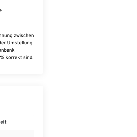
e
chnung zwischen
 der Umstellung
tenbank
% korrekt sind.
eit