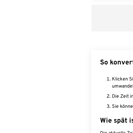
So konver
Klicken Si
umwandel
Die Zeit i
Sie könne
Wie spät i