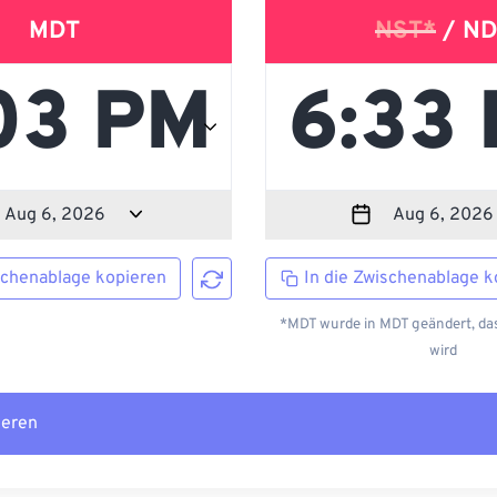
MDT
NST*
/ ND
schenablage kopieren
In die Zwischenablage k
*MDT wurde in MDT geändert, das
wird
ieren