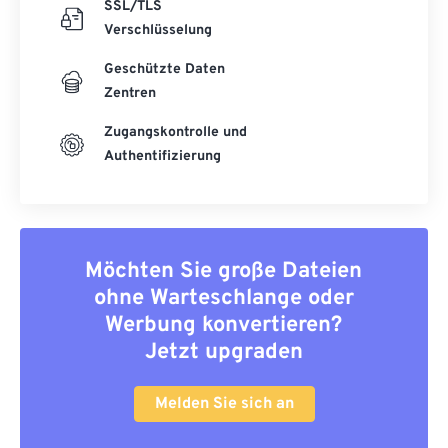
SSL/TLS
Verschlüsselung
Geschützte Daten
Zentren
Zugangskontrolle und
Authentifizierung
Möchten Sie große Dateien
ohne Warteschlange oder
Werbung konvertieren?
Jetzt upgraden
Melden Sie sich an